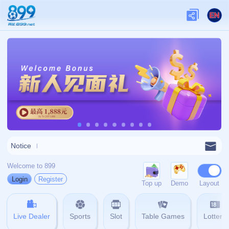
产品中心
→