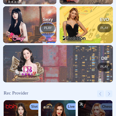
2026世界杯
世界杯滚球排行官方指南